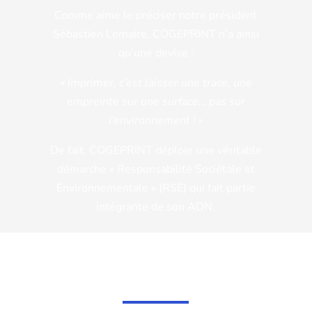
Comme aime le préciser notre président
Sébastien Lemaire, COGEPRINT n’a ainsi
qu’une devise :
« Imprimer, c’est laisser une trace, une
empreinte sur une surface… pas sur
l’environnement ! »
De fait, COGEPRINT déploie une véritable
démarche « Responsabilité Sociétale et
Environnementale » (RSE) qui fait partie
intégrante de son ADN.