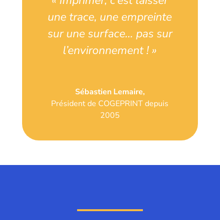
« Imprimer, c’est laisser
une trace, une empreinte
sur une surface… pas sur
l’environnement ! »
Sébastien Lemaire,
Président de COGEPRINT depuis
2005