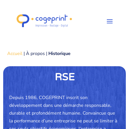
Accueil
| À propos |
Historique
RSE
Depuis 1986, COGEPRINT inscrit son
développement dans une démarche responsable,
durable et profondément humaine. Convaincue que
la performance d’une entreprise ne peut se limiter à
ses seuls objectifs économiques, l’entreprise a