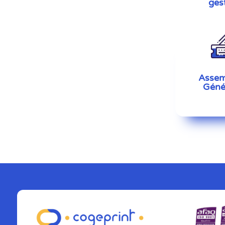
ges
Assem
Géné