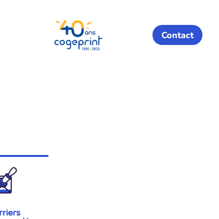
Contact
riers