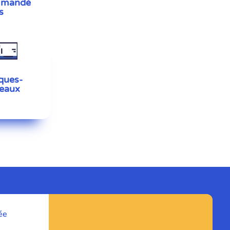
mmandé
s
ques-
eaux
ée