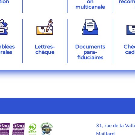
on
reco
tion
multicanale
Lettres-
Chè
blées
Documents
chèque
cad
rales
para-
fiduciaires
31, rue de la Vall
Maillard