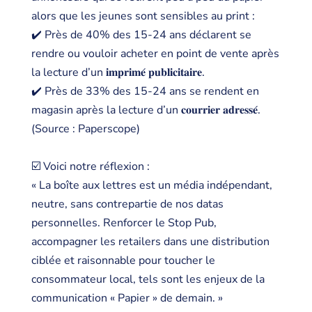
alors que les jeunes sont sensibles au print :
✔️ Près de 40% des 15-24 ans déclarent se
rendre ou vouloir acheter en point de vente après
la lecture d’un 𝐢𝐦𝐩𝐫𝐢𝐦𝐞́ 𝐩𝐮𝐛𝐥𝐢𝐜𝐢𝐭𝐚𝐢𝐫𝐞.
✔️ Près de 33% des 15-24 ans se rendent en
magasin après la lecture d’un 𝐜𝐨𝐮𝐫𝐫𝐢𝐞𝐫 𝐚𝐝𝐫𝐞𝐬𝐬𝐞́.
(Source : Paperscope)
☑️ Voici notre réflexion :
« La boîte aux lettres est un média indépendant,
neutre, sans contrepartie de nos datas
personnelles. Renforcer le Stop Pub,
accompagner les retailers dans une distribution
ciblée et raisonnable pour toucher le
consommateur local, tels sont les enjeux de la
communication « Papier » de demain. »