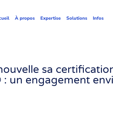
cueil
À propos
Expertise
Solutions
Infos
velle sa certificatio
: un engagement env