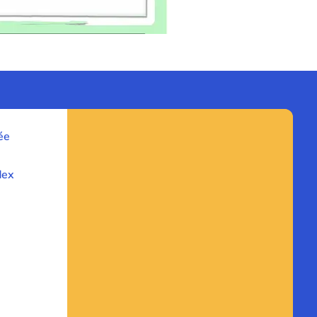
ée
dex