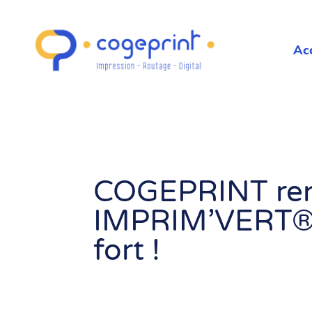
Ac
COGEPRINT renou
IMPRIM’VERT® 
fort !