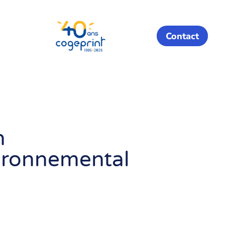
Contact
n
ironnemental